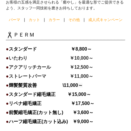
お客様の五感を満足させられる「癒やし」を最適な形でご提供できる
よう、スタッフ一同技術を磨きお待ちしております。
パーマ
|
カット
|
カラー
|
その他
|
成人式キャンペーン
ＰＥＲＭ
●
スタンダード ￥8,800～
●
いたわり ￥10,000～
●
アクアリッチカール ￥12,500～
●
ストレートパーマ ￥11,000～
●
輝髪髪質改善
\11,000～
●
スタンダード縮毛矯正 ￥15,000～
●
リペナ縮毛矯正 ￥17,500～
●
前髪縮毛矯正(カット無し) ￥3,6
00～
●
ハーフ縮毛矯正(カット込み) ￥9,000
～