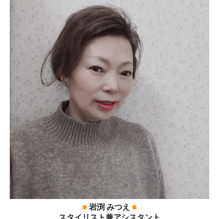
■
岩渕 みつえ
■
スタイリスト兼アシスタント